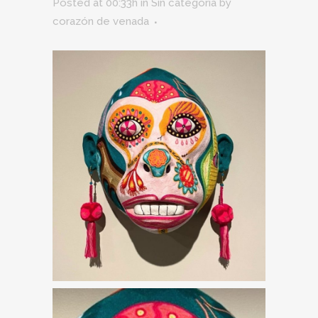
Posted at 00:33h
in
Sin categoría
by
corazón de venada